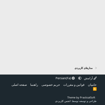
ر
ه
مدارهای کاربردی
آرامش
Persian(Fa)
حامیان
قوانین و مقررات
حریم خصوصی
راهنما
صفحه اصلی
R
S
S
Theme by PracticalSoft
طراحی و توسعه
توسط:
انجمن کاربردی