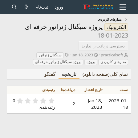
ورود
ثبت‌نام
مدارهای کاربردی
پروژه سیگنال ژنراتور حرفه ای
الکترونیک
2023-01-18
دسترسی دریافت را ندارید
ن
ت
ب
Jan 18, 2023
practicalsoft
سیگنال ژنراتور
و
ا
ر
مدارهای کاربردی
پروژه
پروژه سیگنال ژنراتور حرفه ای
ی
ر
چ
س
ی
س
نمای کلی(صفحه دانلود)
تاریخچه
گفتگو
ن
خ
ب‌
د
ف
ه
ه
ر
ا
نسخه
تاریخ انتشار
دریافت‌ها
رتبه‌بندی
س
ت
0
0
Jan 18,
2023-01-
2
ا
.
18
2023
رتبه‌بندی
د
0
ن
0
س
ت
ا